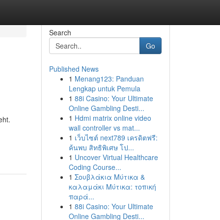
Search
Go
Published News
1
Menang123: Panduan
Lengkap untuk Pemula
1
88i Casino: Your Ultimate
Online Gambling Desti...
1
Hdmi matrix online video
eht.
wall controller vs mat...
1
เว็บไซต์ next789 เครดิตฟรี:
ค้นพบ สิทธิพิเศษ โป...
1
Uncover Virtual Healthcare
Coding Course...
1
Σουβλάκια Μύτικα &
καλαμάκι Μύτικα: τοπική
παρά...
1
88i Casino: Your Ultimate
Online Gambling Desti...