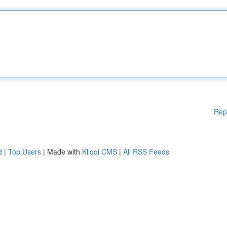
Rep
d
|
Top Users
| Made with
Kliqqi CMS
|
All RSS Feeds