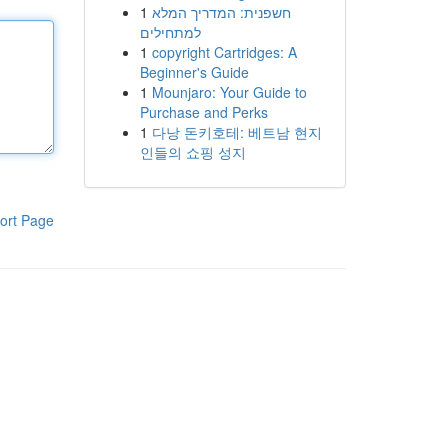
1
חשפנית: המדריך המלא
למתחילים
1
copyright Cartridges: A
Beginner's Guide
1
Mounjaro: Your Guide to
Purchase and Perks
1
다낭 돈키호테: 베트남 현지
인들의 쇼핑 성지
ort Page