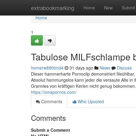
Home
extrabookmarking
Home
New
Submit
Home
1
Tabulose MILFschlampe b
homerw890tmd4
31 days ago
News
Discuss
Dieser hammerharte Pornoclip demonstriert fileühlbar
Absolut hemmungslos kann jeder die versaute Alte in 
Grannies von kräftigen Kerlen nicht genug bekommen.
https://omapornos.com/
Comments
Who Upvoted
Comments
Submit a Comment