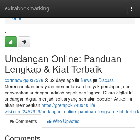
Home
extrabookmarking
Togg
navi
Home
1
Undangan Online: Panduan
Lengkap & Kiat Terbaik
cormacwigq037576
32 days ago
News
Discuss
Merencanakan perayaan membutuhkan banyak persiapan, dan
penyerahan undangan adalah aspek pentingnya. Di era digital ini,
undangan digital menjadi solusi yang semakin populer. Artikel ini
akan memberikan
https://gretappkl743940.life-
wiki.com/2457929/undangan_online_panduan_lengkap_kiat_terbaik
Comments
Who Upvoted
Comments