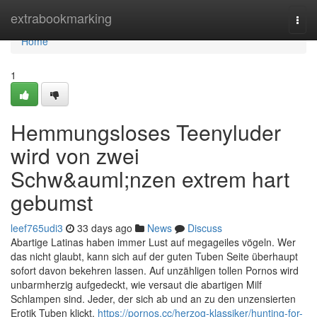
Home
extrabookmarking
Togg
navi
Home
1
Hemmungsloses Teenyluder
wird von zwei
Schw&auml;nzen extrem hart
gebumst
leef765udi3
33 days ago
News
Discuss
Abartige Latinas haben immer Lust auf megageiles vögeln. Wer
das nicht glaubt, kann sich auf der guten Tuben Seite überhaupt
sofort davon bekehren lassen. Auf unzähligen tollen Pornos wird
unbarmherzig aufgedeckt, wie versaut die abartigen Milf
Schlampen sind. Jeder, der sich ab und an zu den unzensierten
Erotik Tuben klickt,
https://pornos.cc/herzog-klassiker/hunting-for-