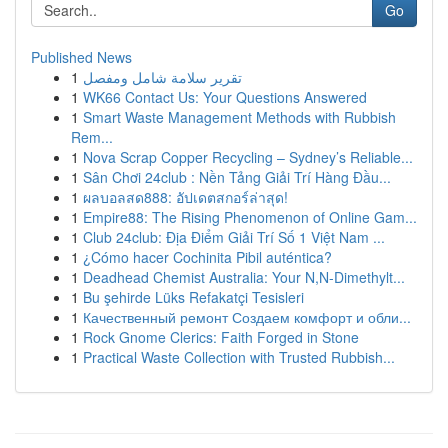
Go
Published News
1
تقرير سلامة شامل ومفصل
1
WK66 Contact Us: Your Questions Answered
1
Smart Waste Management Methods with Rubbish
Rem...
1
Nova Scrap Copper Recycling – Sydney’s Reliable...
1
Sân Chơi 24club : Nền Tảng Giải Trí Hàng Đầu...
1
ผลบอลสด888: อัปเดตสกอร์ล่าสุด!
1
Empire88: The Rising Phenomenon of Online Gam...
1
Club 24club: Địa Điểm Giải Trí Số 1 Việt Nam ...
1
¿Cómo hacer Cochinita Pibil auténtica?
1
Deadhead Chemist Australia: Your N,N-Dimethylt...
1
Bu şehirde Lüks Refakatçi Tesisleri
1
Качественный ремонт Создаем комфорт и обли...
1
Rock Gnome Clerics: Faith Forged in Stone
1
Practical Waste Collection with Trusted Rubbish...