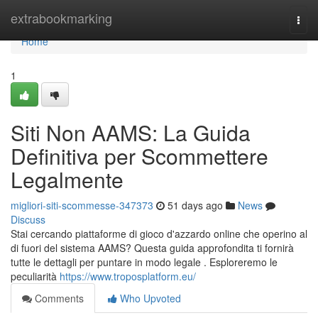
Home
extrabookmarking
Togg
navi
Home
1
Siti Non AAMS: La Guida
Definitiva per Scommettere
Legalmente
migliori-siti-scommesse-347373
51 days ago
News
Discuss
Stai cercando piattaforme di gioco d'azzardo online che operino al
di fuori del sistema AAMS? Questa guida approfondita ti fornirà
tutte le dettagli per puntare in modo legale . Esploreremo le
peculiarità
https://www.troposplatform.eu/
Comments
Who Upvoted