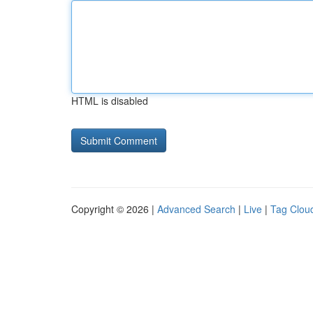
HTML is disabled
Copyright © 2026 |
Advanced Search
|
Live
|
Tag Clou