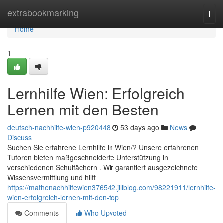
Home
extrabookmarking
Togg
navi
Home
1
Lernhilfe Wien: Erfolgreich
Lernen mit den Besten
deutsch-nachhilfe-wien-p920448
53 days ago
News
Discuss
Suchen Sie erfahrene Lernhilfe in Wien/? Unsere erfahrenen
Tutoren bieten maßgeschneiderte Unterstützung in
verschiedenen Schulfächern . Wir garantiert ausgezeichnete
Wissensvermittlung und hilft
https://mathenachhilfewien376542.jiliblog.com/98221911/lernhilfe-
wien-erfolgreich-lernen-mit-den-top
Comments
Who Upvoted