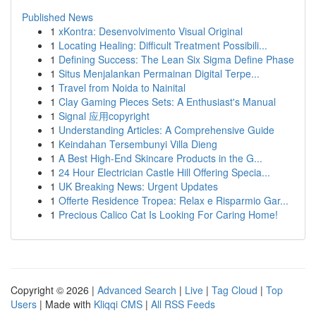
Published News
1
xKontra: Desenvolvimento Visual Original
1
Locating Healing: Difficult Treatment Possibili...
1
Defining Success: The Lean Six Sigma Define Phase
1
Situs Menjalankan Permainan Digital Terpe...
1
Travel from Noida to Nainital
1
Clay Gaming Pieces Sets: A Enthusiast's Manual
1
Signal 应用copyright
1
Understanding Articles: A Comprehensive Guide
1
Keindahan Tersembunyi Villa Dieng
1
A Best High-End Skincare Products in the G...
1
24 Hour Electrician Castle Hill Offering Specia...
1
UK Breaking News: Urgent Updates
1
Offerte Residence Tropea: Relax e Risparmio Gar...
1
Precious Calico Cat Is Looking For Caring Home!
Copyright © 2026 |
Advanced Search
|
Live
|
Tag Cloud
|
Top
Users
| Made with
Kliqqi CMS
|
All RSS Feeds