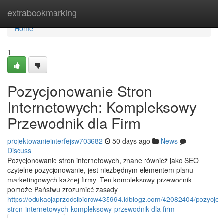
Home
extrabookmarking
Home
1
Pozycjonowanie Stron
Internetowych: Kompleksowy
Przewodnik dla Firm
projektowanieinterfejsw703682
50 days ago
News
Discuss
Pozycjonowanie stron internetowych, znane również jako SEO
czytelne pozycjonowanie, jest niezbędnym elementem planu
marketingowych każdej firmy. Ten kompleksowy przewodnik
pomoże Państwu zrozumieć zasady
https://edukacjaprzedsibiorcw435994.idblogz.com/42082404/pozycj
stron-internetowych-kompleksowy-przewodnik-dla-firm