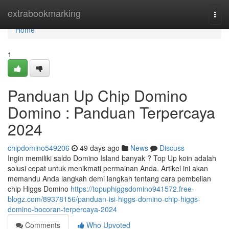
Home
extrabookmarking
Togg
navi
Home
1
Panduan Up Chip Domino
Domino : Panduan Terpercaya
2024
chipdomino549206
49 days ago
News
Discuss
Ingin memiliki saldo Domino Island banyak ? Top Up koin adalah
solusi cepat untuk menikmati permainan Anda. Artikel ini akan
memandu Anda langkah demi langkah tentang cara pembelian
chip Higgs Domino
https://topuphiggsdomino941572.free-
blogz.com/89378156/panduan-isi-higgs-domino-chip-higgs-
domino-bocoran-terpercaya-2024
Comments
Who Upvoted