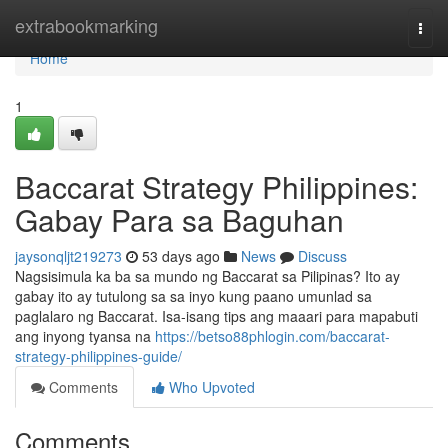
Home
extrabookmarking
Togg
navi
Home
1
Baccarat Strategy Philippines:
Gabay Para sa Baguhan
jaysonqljt219273
53 days ago
News
Discuss
Nagsisimula ka ba sa mundo ng Baccarat sa Pilipinas? Ito ay
gabay ito ay tutulong sa sa inyo kung paano umunlad sa
paglalaro ng Baccarat. Isa-isang tips ang maaari para mapabuti
ang inyong tyansa na
https://betso88phlogin.com/baccarat-
strategy-philippines-guide/
Comments
Who Upvoted
Comments