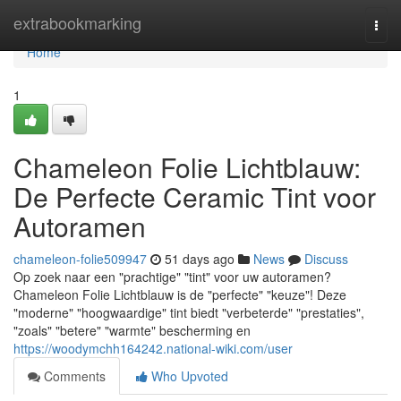
Home
extrabookmarking
Togg
navi
Home
1
Chameleon Folie Lichtblauw:
De Perfecte Ceramic Tint voor
Autoramen
chameleon-folie509947
51 days ago
News
Discuss
Op zoek naar een "prachtige" "tint" voor uw autoramen?
Chameleon Folie Lichtblauw is de "perfecte" "keuze"! Deze
"moderne" "hoogwaardige" tint biedt "verbeterde" "prestaties",
"zoals" "betere" "warmte" bescherming en
https://woodymchh164242.national-wiki.com/user
Comments
Who Upvoted