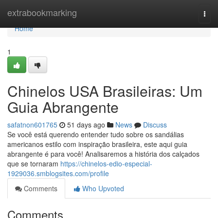
Home
extrabookmarking
Togg
navi
Home
1
Chinelos USA Brasileiras: Um
Guia Abrangente
safatnon601765
51 days ago
News
Discuss
Se você está querendo entender tudo sobre os sandálias
americanos estilo com inspiração brasileira, este aqui guia
abrangente é para você! Analisaremos a história dos calçados
que se tornaram
https://chinelos-edio-especial-
1929036.smblogsites.com/profile
Comments
Who Upvoted
Comments