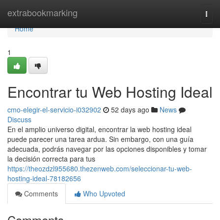
Home
extrabookmarking
Togg
navi
Home
1
Encontrar tu Web Hosting Ideal
cmo-elegir-el-servicio-i032902
52 days ago
News
Discuss
En el amplio universo digital, encontrar la web hosting ideal
puede parecer una tarea ardua. Sin embargo, con una guía
adecuada, podrás navegar por las opciones disponibles y tomar
la decisión correcta para tus
https://theozdzl955680.thezenweb.com/seleccionar-tu-web-
hosting-ideal-78182656
Comments
Who Upvoted
Comments