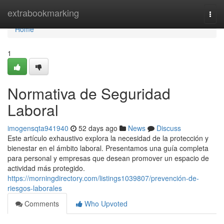
Home
extrabookmarking
Togg
navi
Home
1
Normativa de Seguridad
Laboral
imogensqta941940
52 days ago
News
Discuss
Este artículo exhaustivo explora la necesidad de la protección y
bienestar en el ámbito laboral. Presentamos una guía completa
para personal y empresas que desean promover un espacio de
actividad más protegido.
https://morningdirectory.com/listings1039807/prevención-de-
riesgos-laborales
Comments
Who Upvoted