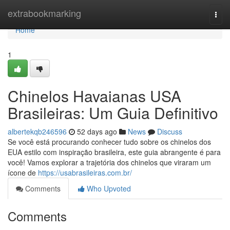
Home
extrabookmarking
Togg
navi
Home
1
Chinelos Havaianas USA
Brasileiras: Um Guia Definitivo
albertekqb246596
52 days ago
News
Discuss
Se você está procurando conhecer tudo sobre os chinelos dos
EUA estilo com inspiração brasileira, este guia abrangente é para
você! Vamos explorar a trajetória dos chinelos que viraram um
ícone de
https://usabrasileiras.com.br/
Comments
Who Upvoted
Comments