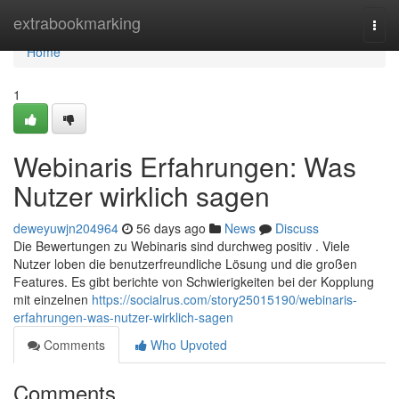
Home
extrabookmarking
Togg
navi
Home
1
Webinaris Erfahrungen: Was
Nutzer wirklich sagen
deweyuwjn204964
56 days ago
News
Discuss
Die Bewertungen zu Webinaris sind durchweg positiv . Viele
Nutzer loben die benutzerfreundliche Lösung und die großen
Features. Es gibt berichte von Schwierigkeiten bei der Kopplung
mit einzelnen
https://socialrus.com/story25015190/webinaris-
erfahrungen-was-nutzer-wirklich-sagen
Comments
Who Upvoted
Comments