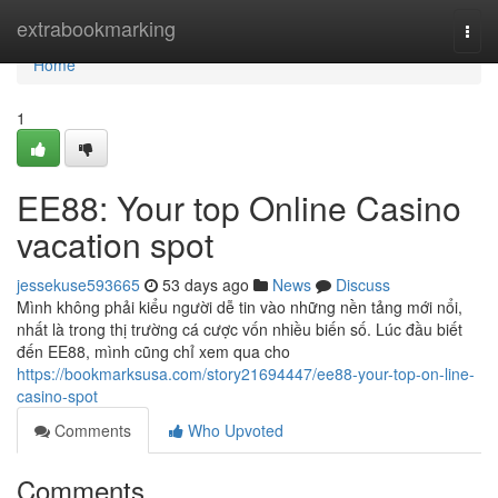
Home
extrabookmarking
Togg
navi
Home
1
EE88: Your top Online Casino
vacation spot
jessekuse593665
53 days ago
News
Discuss
Mình không phải kiểu người dễ tin vào những nền tảng mới nổi,
nhất là trong thị trường cá cược vốn nhiều biến số. Lúc đầu biết
đến EE88, mình cũng chỉ xem qua cho
https://bookmarksusa.com/story21694447/ee88-your-top-on-line-
casino-spot
Comments
Who Upvoted
Comments