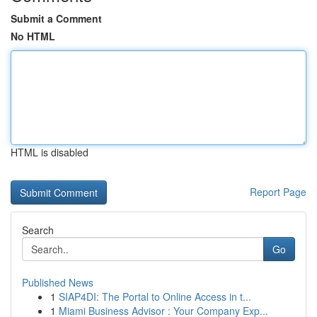
Submit a Comment
No HTML
HTML is disabled
Report Page
Search
Go
Published News
1
SIAP4DI: The Portal to Online Access in t...
1
Miami Business Advisor : Your Company Exp...