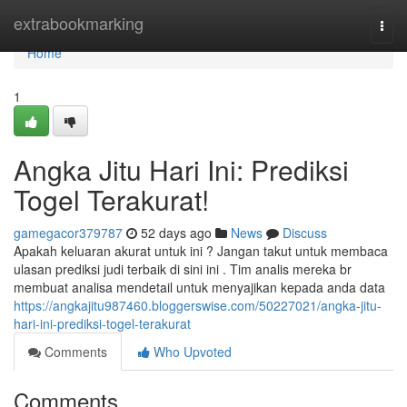
Home
extrabookmarking
Togg
navi
Home
1
Angka Jitu Hari Ini: Prediksi
Togel Terakurat!
gamegacor379787
52 days ago
News
Discuss
Apakah keluaran akurat untuk ini ? Jangan takut untuk membaca
ulasan prediksi judi terbaik di sini ini . Tim analis mereka br
membuat analisa mendetail untuk menyajikan kepada anda data
https://angkajitu987460.bloggerswise.com/50227021/angka-jitu-
hari-ini-prediksi-togel-terakurat
Comments
Who Upvoted
Comments