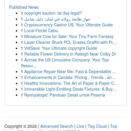
Published News
1
copyright kaufen: Ist das legal?
1
جهاز طابعة رولاند في لبنان: دليل شامل
1
Cryptocurrency Casino US: Your Ultimate Guide
1
Local Florist Cebu
1
Miniature Cow for Sale: Your Tiny Farm Fantasy
1
Laser Cleaner Shark PCL Erases Graffiti with Pr...
1
VidSave: Your Ultimate copyright Guide
1
Reliable Flower Delivery in Raleigh Near Colby Dr
1
Across the US Limousine Company: Your Top
Resou...
1
Appliance Repair Near Me: Fast & Dependable ...
1
Enhancements in Canada: Pricing , Trends , an...
1
Healthy Innovations: The Art of Paper & Paper C...
1
Immersible Light-Emitting Diode Fixtures: A Buy...
1
Nyonyatogel: Panduan Detail untuk Peserta
Copyright © 2026 |
Advanced Search
|
Live
|
Tag Cloud
|
Top