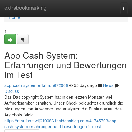
Home
extrabookmarking
Togg
navi
Home
1
App Cash System:
Erfahrungen und Bewertungen
im Test
app-cash-system-erfahrun672906
55 days ago
News
Discuss
Das Das copyright System hat in den letzten Monaten viel
Aufmerksamkeit erhalten. Unser Check beleuchtet gründlich die
Meinungen von Anwender und analysiert die Funktionalität des
Angebots. Viele
https://martinamwtj610086.theideasblog.com/41745703/app-
cash-system-erfahrungen-und-bewertungen-im-test