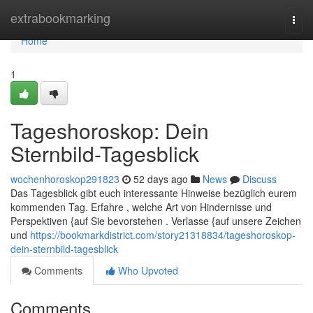
Home
extrabookmarking
Togg
navi
Home
1
Tageshoroskop: Dein
Sternbild-Tagesblick
wochenhoroskop291823
52 days ago
News
Discuss
Das Tagesblick gibt euch interessante Hinweise bezüglich eurem
kommenden Tag. Erfahre , welche Art von Hindernisse und
Perspektiven {auf Sie bevorstehen . Verlasse {auf unsere Zeichen
und
https://bookmarkdistrict.com/story21318834/tageshoroskop-
dein-sternbild-tagesblick
Comments
Who Upvoted
Comments