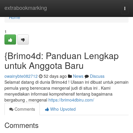
Home
extrabookmarking
Togg
navi
Home
1
{Brimo4d: Panduan Lengkap
untuk Anggota Baru
owainybte082712
52 days ago
News
Discuss
Selamat datang di dunia Brimo4d ! Ulasan ini dibuat untuk pemain
pemula yang berencana mengenal judi di situs ini . Kami
menyediakan informasi komprehensif tentang bagaimana
bergabung , mengenal
https://brimo4dbiru.com/
Comments
Who Upvoted
Comments