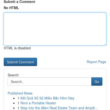
Submit a Comment
No HTML
HTML is disabled
Report Page
Search
Go
Published News
1
Kết Quả Xổ Số Miền Bắc Hôm Nay
1
Rent a Portable Heater
1
Step into the Allen Real Estate Team and Amplif...