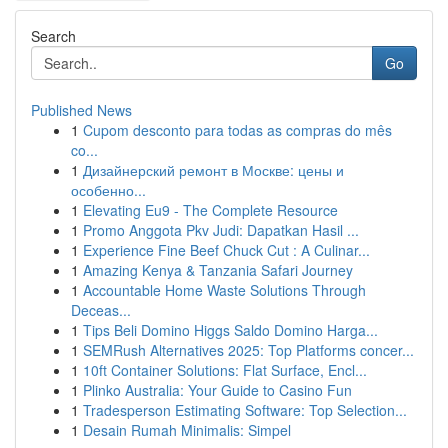
Search
Go
Published News
1
Cupom desconto para todas as compras do mês
co...
1
Дизайнерский ремонт в Москве: цены и
особенно...
1
Elevating Eu9 - The Complete Resource
1
Promo Anggota Pkv Judi: Dapatkan Hasil ...
1
Experience Fine Beef Chuck Cut : A Culinar...
1
Amazing Kenya & Tanzania Safari Journey
1
Accountable Home Waste Solutions Through
Deceas...
1
Tips Beli Domino Higgs Saldo Domino Harga...
1
SEMRush Alternatives 2025: Top Platforms concer...
1
10ft Container Solutions: Flat Surface, Encl...
1
Plinko Australia: Your Guide to Casino Fun
1
Tradesperson Estimating Software: Top Selection...
1
Desain Rumah Minimalis: Simpel