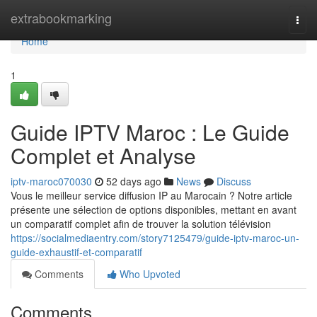
Home
extrabookmarking
Togg
navi
Home
1
Guide IPTV Maroc : Le Guide
Complet et Analyse
iptv-maroc070030
52 days ago
News
Discuss
Vous le meilleur service diffusion IP au Marocain ? Notre article
présente une sélection de options disponibles, mettant en avant
un comparatif complet afin de trouver la solution télévision
https://socialmediaentry.com/story7125479/guide-iptv-maroc-un-
guide-exhaustif-et-comparatif
Comments
Who Upvoted
Comments