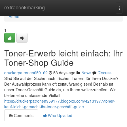
Home
extrabookmarking
Togg
navi
Home
1
Toner-Erwerb leicht einfach: Ihr
Toner-Shop Guide
druckerpatronen659162
53 days ago
News
Discuss
Sind Sie auf der Suche nach frischen Tonern für Ihren Drucker?
Der Auswahlprozess kann oft zeitaufwändig sein! Deshalb ist
unser Toner-Geschäft Guide da, um Ihnen weiterzuhelfen. Wir
bieten eine umfassende Vielfalt
https://druckerpatronen959177.blogoxo.com/42131977/toner-
kauf-leicht-gemacht-ihr-toner-geschäft-guide
Comments
Who Upvoted