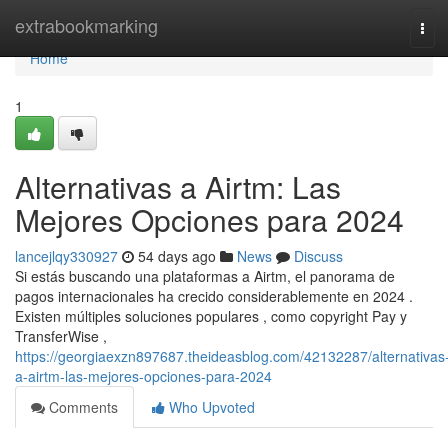
Home
extrabookmarking
Tog
navi
Home
1
Alternativas a Airtm: Las
Mejores Opciones para 2024
lancejlqy330927
54 days ago
News
Discuss
Si estás buscando una plataformas a Airtm, el panorama de
pagos internacionales ha crecido considerablemente en 2024 .
Existen múltiples soluciones populares , como copyright Pay y
TransferWise ,
https://georgiaexzn897687.theideasblog.com/42132287/alternativas
a-airtm-las-mejores-opciones-para-2024
Comments
Who Upvoted