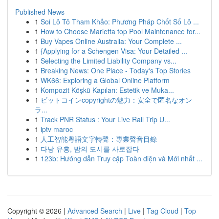
Published News
1
Soi Lô Tô Tham Khảo: Phương Pháp Chốt Số Lô ...
1
How to Choose Marietta top Pool Maintenance for...
1
Buy Vapes Online Australia: Your Complete ...
1
{Applying for a Schengen Visa: Your Detailed ...
1
Selecting the Limited Liability Company vs...
1
Breaking News: One Place - Today's Top Stories
1
WK66: Exploring a Global Online Platform
1
Kompozit Köşkü Kapıları: Estetik ve Muka...
1
ビットコインcopyrightの魅力：安全で匿名なオン
ラ...
1
Track PNR Status : Your Live Rail Trip U...
1
iptv maroc
1
人工智能粵語文字轉聲：專業聲音目錄
1
다낭 유흥, 밤의 도시를 사로잡다
1
123b: Hướng dẫn Truy cập Toàn diện và Mới nhất ...
Copyright © 2026 |
Advanced Search
|
Live
|
Tag Cloud
|
Top