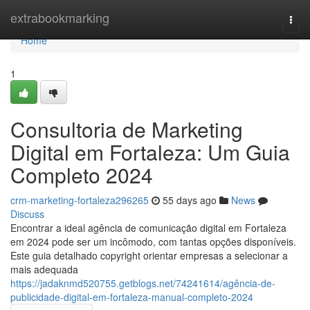
Home
extrabookmarking
Togg
navi
Home
1
Consultoria de Marketing
Digital em Fortaleza: Um Guia
Completo 2024
crm-marketing-fortaleza296265
55 days ago
News
Discuss
Encontrar a ideal agência de comunicação digital em Fortaleza
em 2024 pode ser um incômodo, com tantas opções disponíveis.
Este guia detalhado copyright orientar empresas a selecionar a
mais adequada
https://jadaknmd520755.getblogs.net/74241614/agência-de-
publicidade-digital-em-fortaleza-manual-completo-2024