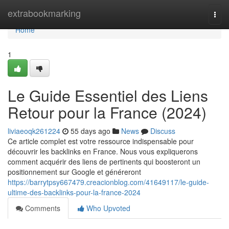
Home
extrabookmarking
Togg
navi
Home
1
Le Guide Essentiel des Liens
Retour pour la France (2024)
liviaeoqk261224
55 days ago
News
Discuss
Ce article complet est votre ressource indispensable pour
découvrir les backlinks en France. Nous vous expliquerons
comment acquérir des liens de pertinents qui boosteront un
positionnement sur Google et généreront
https://barrytpsy667479.creacionblog.com/41649117/le-guide-
ultime-des-backlinks-pour-la-france-2024
Comments
Who Upvoted