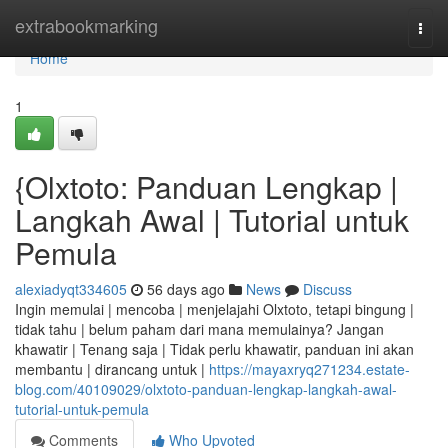
Home
extrabookmarking
Togg
navi
Home
1
{Olxtoto: Panduan Lengkap |
Langkah Awal | Tutorial untuk
Pemula
alexiadyqt334605
56 days ago
News
Discuss
Ingin memulai | mencoba | menjelajahi Olxtoto, tetapi bingung |
tidak tahu | belum paham dari mana memulainya? Jangan
khawatir | Tenang saja | Tidak perlu khawatir, panduan ini akan
membantu | dirancang untuk |
https://mayaxryq271234.estate-
blog.com/40109029/olxtoto-panduan-lengkap-langkah-awal-
tutorial-untuk-pemula
Comments
Who Upvoted