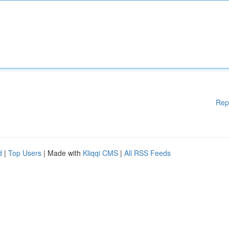
Rep
d
|
Top Users
| Made with
Kliqqi CMS
|
All RSS Feeds