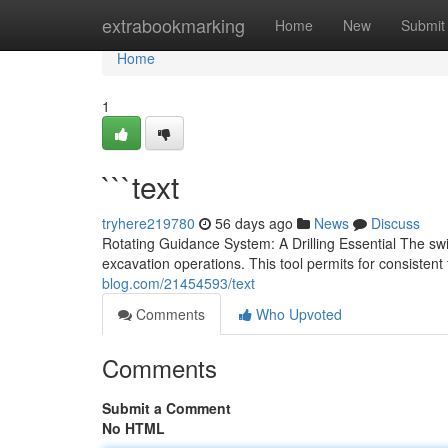
Home
extrabookmarking
Home
New
Submit
Home
1
```text
tryhere219780
56 days ago
News
Discuss
Rotating Guidance System: A Drilling Essential The s
excavation operations. This tool permits for consistent t
blog.com/21454593/text
Comments
Who Upvoted
Comments
Submit a Comment
No HTML