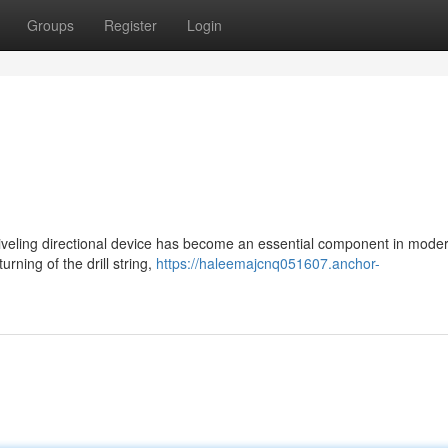
Groups
Register
Login
wiveling directional device has become an essential component in mode
urning of the drill string,
https://haleemajcnq051607.anchor-