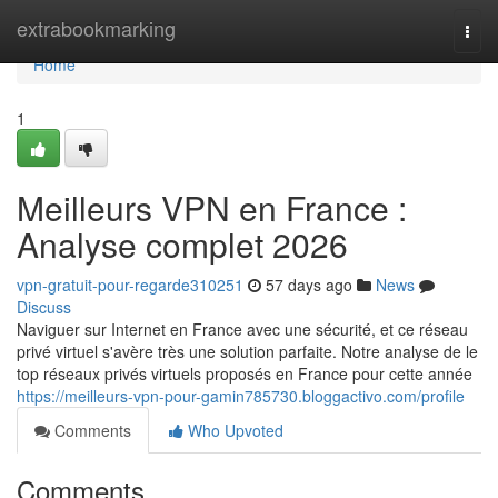
Home
extrabookmarking
Togg
navi
Home
1
Meilleurs VPN en France :
Analyse complet 2026
vpn-gratuit-pour-regarde310251
57 days ago
News
Discuss
Naviguer sur Internet en France avec une sécurité, et ce réseau
privé virtuel s'avère très une solution parfaite. Notre analyse de le
top réseaux privés virtuels proposés en France pour cette année
https://meilleurs-vpn-pour-gamin785730.bloggactivo.com/profile
Comments
Who Upvoted
Comments