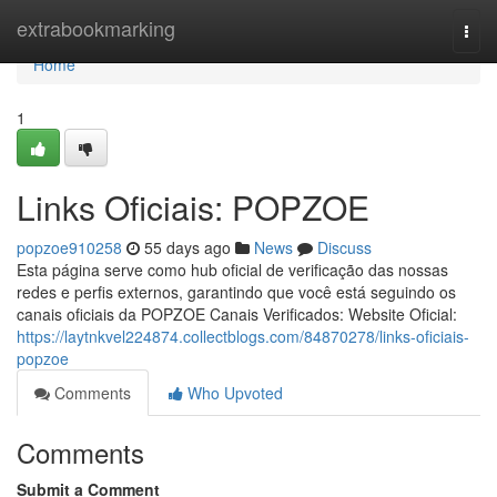
Home
extrabookmarking
Togg
navi
Home
1
Links Oficiais: POPZOE
popzoe910258
55 days ago
News
Discuss
Esta página serve como hub oficial de verificação das nossas
redes e perfis externos, garantindo que você está seguindo os
canais oficiais da POPZOE Canais Verificados: Website Oficial:
https://laytnkvel224874.collectblogs.com/84870278/links-oficiais-
popzoe
Comments
Who Upvoted
Comments
Submit a Comment