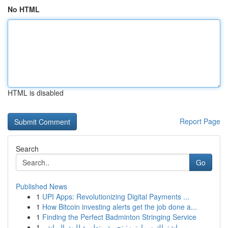
No HTML
HTML is disabled
Report Page
Search
Go
Published News
1
UPI Apps: Revolutionizing Digital Payments ...
1
How Bitcoin investing alerts get the job done a...
1
Finding the Perfect Badminton Stringing Service
1
اشتراك سمارترز: تجربة متطورة للبث المباشر