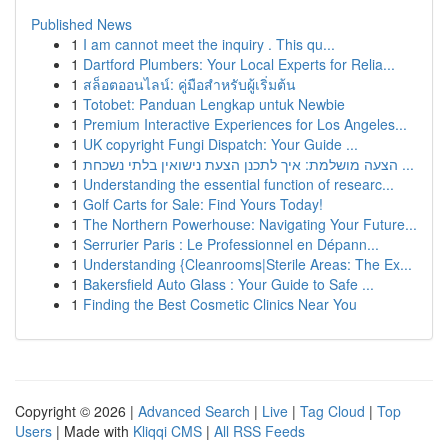
Published News
1
I am cannot meet the inquiry . This qu...
1
Dartford Plumbers: Your Local Experts for Relia...
1
สล็อตออนไลน์: คู่มือสำหรับผู้เริ่มต้น
1
Totobet: Panduan Lengkap untuk Newbie
1
Premium Interactive Experiences for Los Angeles...
1
UK copyright Fungi Dispatch: Your Guide ...
1
הצעה מושלמת: איך לתכנן הצעת נישואין בלתי נשכחת ...
1
Understanding the essential function of researc...
1
Golf Carts for Sale: Find Yours Today!
1
The Northern Powerhouse: Navigating Your Future...
1
Serrurier Paris : Le Professionnel en Dépann...
1
Understanding {Cleanrooms|Sterile Areas: The Ex...
1
Bakersfield Auto Glass : Your Guide to Safe ...
1
Finding the Best Cosmetic Clinics Near You
Copyright © 2026 |
Advanced Search
|
Live
|
Tag Cloud
|
Top
Users
| Made with
Kliqqi CMS
|
All RSS Feeds