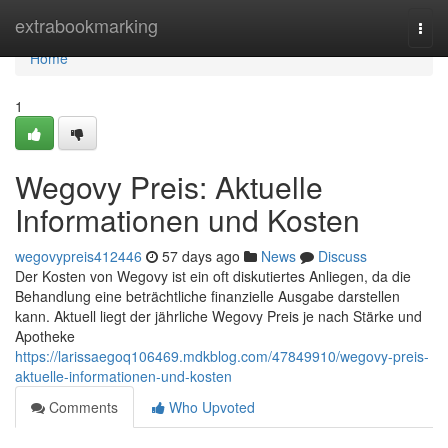
Home
extrabookmarking
Togg
navi
Home
1
Wegovy Preis: Aktuelle
Informationen und Kosten
wegovypreis412446
57 days ago
News
Discuss
Der Kosten von Wegovy ist ein oft diskutiertes Anliegen, da die
Behandlung eine beträchtliche finanzielle Ausgabe darstellen
kann. Aktuell liegt der jährliche Wegovy Preis je nach Stärke und
Apotheke
https://larissaegoq106469.mdkblog.com/47849910/wegovy-preis-
aktuelle-informationen-und-kosten
Comments
Who Upvoted