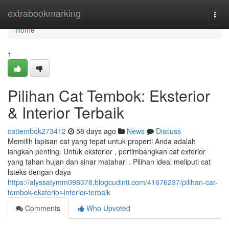
Home
extrabookmarking
Togg
navi
Home
1
Pilihan Cat Tembok: Eksterior
& Interior Terbaik
cattembok273412
58 days ago
News
Discuss
Memilih lapisan cat yang tepat untuk properti Anda adalah
langkah penting. Untuk eksterior , pertimbangkan cat exterior
yang tahan hujan dan sinar matahari . Pilihan ideal meliputi cat
lateks dengan daya
https://alyssatymm098378.blogcudinti.com/41676237/pilihan-cat-
tembok-eksterior-interior-terbaik
Comments
Who Upvoted