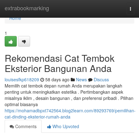
Home
extrabookmarking
Togg
navi
Home
1
Rekomendasi Cat Tembok
Eksterior Bangunan Anda
louisesfkp618209
58 days ago
News
Discuss
Memilih cat tembok depan rumah Anda merupakan langkah
penting untuk meningkatkan estetika . Pertimbangkan aspek
misalnya iklim , desain bangunan , dan preferensi pribadi . Pilihan
optimal biasanya
https://mohamadbpxt742564.blog2learn.com/89293769/pemilihan-
cat-dinding-eksterior-rumah-anda
Comments
Who Upvoted