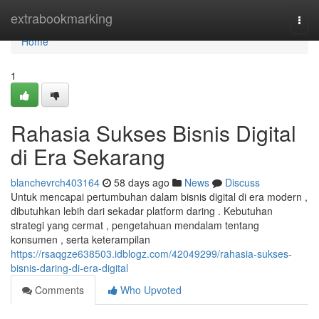
Home
extrabookmarking
Togg
navi
Home
1
Rahasia Sukses Bisnis Digital
di Era Sekarang
blanchevrch403164
58 days ago
News
Discuss
Untuk mencapai pertumbuhan dalam bisnis digital di era modern ,
dibutuhkan lebih dari sekadar platform daring . Kebutuhan
strategi yang cermat , pengetahuan mendalam tentang
konsumen , serta keterampilan
https://rsaqgze638503.idblogz.com/42049299/rahasia-sukses-
bisnis-daring-di-era-digital
Comments
Who Upvoted