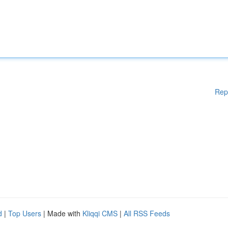
Rep
d
|
Top Users
| Made with
Kliqqi CMS
|
All RSS Feeds