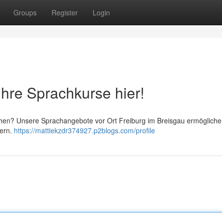
Groups
Register
Login
Ihre Sprachkurse hier!
hen? Unsere Sprachangebote vor Ort Freiburg im Breisgau ermöglichen
tern.
https://mattiekzdr374927.p2blogs.com/profile