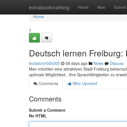
Home
extrabookmarking
Home
New
Submit
Home
1
Deutsch lernen Freiburg: 
keziatcmr005305
58 days ago
News
Discuss
Man möchten eine attraktiven Stadt Freiburg beherrsc
optimale Möglichkeit , Ihre Sprachfähigkeiten zu erwei
Comments
Who Upvoted
Comments
Submit a Comment
No HTML