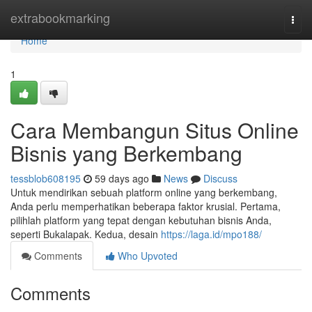
Home
extrabookmarking
Togg
navi
Home
1
Cara Membangun Situs Online
Bisnis yang Berkembang
tessblob608195
59 days ago
News
Discuss
Untuk mendirikan sebuah platform online yang berkembang,
Anda perlu memperhatikan beberapa faktor krusial. Pertama,
pilihlah platform yang tepat dengan kebutuhan bisnis Anda,
seperti Bukalapak. Kedua, desain
https://laga.id/mpo188/
Comments
Who Upvoted
Comments