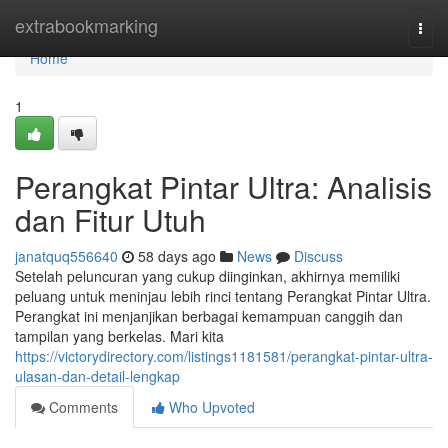
Home
extrabookmarking
Togg
navi
Home
1
Perangkat Pintar Ultra: Analisis
dan Fitur Utuh
janatquq556640
58 days ago
News
Discuss
Setelah peluncuran yang cukup diinginkan, akhirnya memiliki
peluang untuk meninjau lebih rinci tentang Perangkat Pintar Ultra.
Perangkat ini menjanjikan berbagai kemampuan canggih dan
tampilan yang berkelas. Mari kita
https://victorydirectory.com/listings1181581/perangkat-pintar-ultra-
ulasan-dan-detail-lengkap
Comments
Who Upvoted