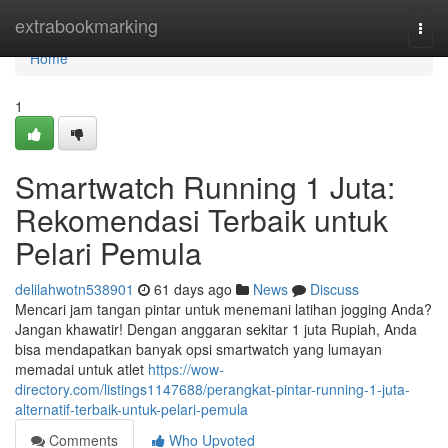
Home
extrabookmarking
Togg
navi
Home
1
Smartwatch Running 1 Juta:
Rekomendasi Terbaik untuk
Pelari Pemula
delilahwotn538901
61 days ago
News
Discuss
Mencari jam tangan pintar untuk menemani latihan jogging Anda?
Jangan khawatir! Dengan anggaran sekitar 1 juta Rupiah, Anda
bisa mendapatkan banyak opsi smartwatch yang lumayan
memadai untuk atlet
https://wow-
directory.com/listings1147688/perangkat-pintar-running-1-juta-
alternatif-terbaik-untuk-pelari-pemula
Comments
Who Upvoted