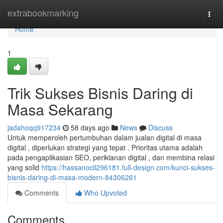
Home
extrabookmarking
Togg
navi
Home
1
Trik Sukses Bisnis Daring di
Masa Sekarang
jadahoqq917234
58 days ago
News
Discuss
Untuk memperoleh pertumbuhan dalam jualan digital di masa
digital , diperlukan strategi yang tepat . Prioritas utama adalah
pada pengaplikasian SEO, periklanan digital , dan membina relasi
yang solid
https://hassanocll296181.full-design.com/kunci-sukses-
bisnis-daring-di-masa-modern-84306261
Comments
Who Upvoted
Comments