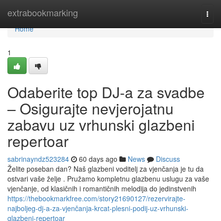
Home
extrabookmarking
Togg
navi
Home
1
Odaberite top DJ-a za svadbe
– Osigurajte nevjerojatnu
zabavu uz vrhunski glazbeni
repertoar
sabrinayndz523284
60 days ago
News
Discuss
Želite poseban dan? Naš glazbeni voditelj za vjenčanja je tu da
ostvari vaše želje . Pružamo kompletnu glazbenu uslugu za vaše
vjenčanje, od klasičnih i romantičnih melodija do jedinstvenih
https://thebookmarkfree.com/story21690127/rezervirajte-
najboljeg-dj-a-za-vjenčanja-krcat-plesni-podij-uz-vrhunski-
glazbeni-repertoar