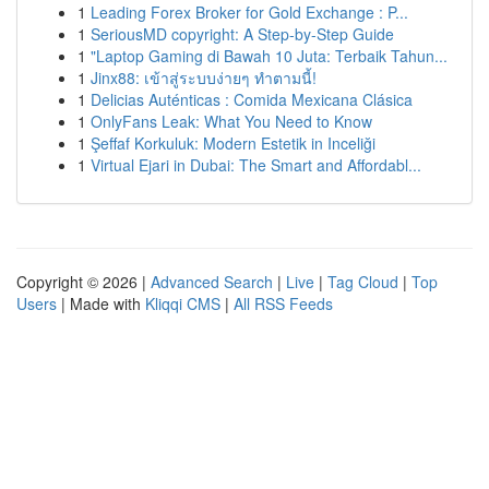
1
Leading Forex Broker for Gold Exchange : P...
1
SeriousMD copyright: A Step-by-Step Guide
1
"Laptop Gaming di Bawah 10 Juta: Terbaik Tahun...
1
Jinx88: เข้าสู่ระบบง่ายๆ ทำตามนี้!
1
Delicias Auténticas : Comida Mexicana Clásica
1
OnlyFans Leak: What You Need to Know
1
Şeffaf Korkuluk: Modern Estetik in Inceliği
1
Virtual Ejari in Dubai: The Smart and Affordabl...
Copyright © 2026 |
Advanced Search
|
Live
|
Tag Cloud
|
Top
Users
| Made with
Kliqqi CMS
|
All RSS Feeds