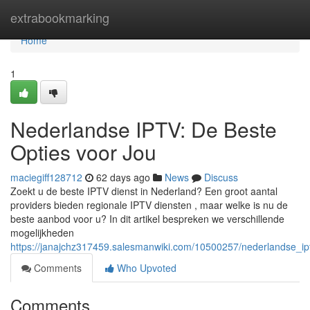
Home
extrabookmarking
Home
1
Nederlandse IPTV: De Beste
Opties voor Jou
maciegiff128712
62 days ago
News
Discuss
Zoekt u de beste IPTV dienst in Nederland? Een groot aantal
providers bieden regionale IPTV diensten , maar welke is nu de
beste aanbod voor u? In dit artikel bespreken we verschillende
mogelijkheden
https://janajchz317459.salesmanwiki.com/10500257/nederlandse_i
Comments
Who Upvoted
Comments