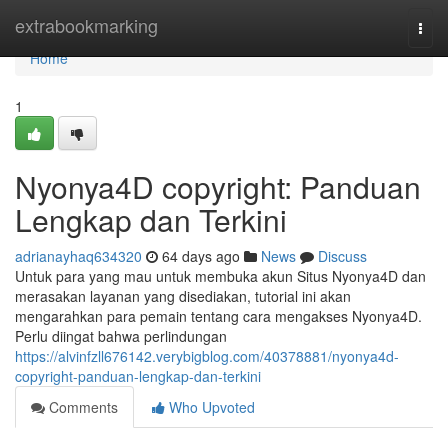
Home
extrabookmarking
Togg
navi
Home
1
Nyonya4D copyright: Panduan
Lengkap dan Terkini
adrianayhaq634320
64 days ago
News
Discuss
Untuk para yang mau untuk membuka akun Situs Nyonya4D dan
merasakan layanan yang disediakan, tutorial ini akan
mengarahkan para pemain tentang cara mengakses Nyonya4D.
Perlu diingat bahwa perlindungan
https://alvinfzll676142.verybigblog.com/40378881/nyonya4d-
copyright-panduan-lengkap-dan-terkini
Comments
Who Upvoted