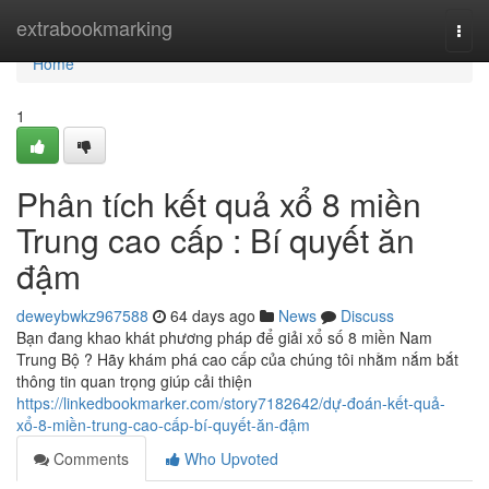
Home
extrabookmarking
Togg
navi
Home
1
Phân tích kết quả xổ 8 miền
Trung cao cấp : Bí quyết ăn
đậm
deweybwkz967588
64 days ago
News
Discuss
Bạn đang khao khát phương pháp để giải xổ số 8 miền Nam
Trung Bộ ? Hãy khám phá cao cấp của chúng tôi nhằm nắm bắt
thông tin quan trọng giúp cải thiện
https://linkedbookmarker.com/story7182642/dự-đoán-kết-quả-
xổ-8-miền-trung-cao-cấp-bí-quyết-ăn-đậm
Comments
Who Upvoted