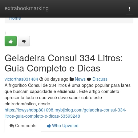
Home
extrabookmarking
Togg
navi
Home
1
Geladeira Consul 334 Litros:
Guia Completo e Dicas
victorthas031484
80 days ago
News
Discuss
A frigorífico Consul de 334 litros é uma opção popular para lares
que buscam capacidade e eficiência . Este artigo completo
apresenta tudo o que você deve saber sobre este
eletrodoméstico, desde
https://lewyshdbp861698.mybjjblog.com/geladeira-consul-334-
litros-guia-completo-e-dicas-53593248
Comments
Who Upvoted