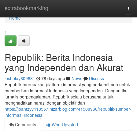
Home
extrabookmarking
Togg
navi
Home
1
Republik: Berita Indonesia
yang Independen dan Akurat
josholay609881
78 days ago
News
Discuss
Republik merupakan platform informasi yang berkomitmen untuk
memberikan informasi Indonesia yang independen. Dengan tim
jurnalis berpengalaman, Republik selalu berusaha untuk
menghadirkan narasi dengan objektif dan
https://joantzyy418557.nizarblog.com/41508960/republik-sumber-
informasi-indonesia
Comments
Who Upvoted