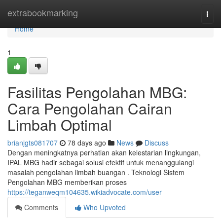
Home
extrabookmarking
Togg
navi
Home
1
Fasilitas Pengolahan MBG:
Cara Pengolahan Cairan
Limbah Optimal
brianjgts081707
78 days ago
News
Discuss
Dengan meningkatnya perhatian akan kelestarian lingkungan,
IPAL MBG hadir sebagai solusi efektif untuk menanggulangi
masalah pengolahan limbah buangan . Teknologi Sistem
Pengolahan MBG memberikan proses
https://teganweqm104635.wikiadvocate.com/user
Comments
Who Upvoted