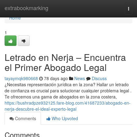
Home
extrabookmarking
Togg
navi
Home
1
Letrado en Nerja – Encuentra
el Primer Abogado Legal
tayaymqk980668
78 days ago
News
Discuss
¿Necesitas representación jurídica en la zona? Hallar un letrado
de confianza es crucial para solucionar cualquier problema legal .
Te ofrecemos una gama de abogados en la zona costera,
https://bushradpze932125.fare-blog.com/41687233/abogado-en-
nerja-descubre-el-ideal-experto-legal
Comments
Who Upvoted
Comments