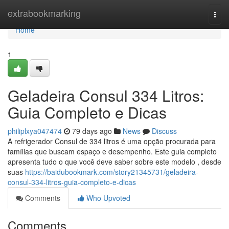
Home
extrabookmarking
Togg
navi
Home
1
Geladeira Consul 334 Litros:
Guia Completo e Dicas
philiplxya047474
79 days ago
News
Discuss
A refrigerador Consul de 334 litros é uma opção procurada para
famílias que buscam espaço e desempenho. Este guia completo
apresenta tudo o que você deve saber sobre este modelo , desde
suas
https://baidubookmark.com/story21345731/geladeira-
consul-334-litros-guia-completo-e-dicas
Comments
Who Upvoted
Comments