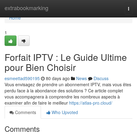
Home
extrabookmarking
Togg
navi
Home
1
Forfait IPTV : Le Guide Ultime
pour Bien Choisir
esmeettad590195
80 days ago
News
Discuss
Vous envisagez de prendre un abonnement IPTV, mais vous êtes
perdu face à la abondance des solutions ? Ce article complet
vous accompagnera à comprendre les nombreux aspects à
examiner afin de faire le meilleur
https://atlas-pro.cloud/
Comments
Who Upvoted
Comments